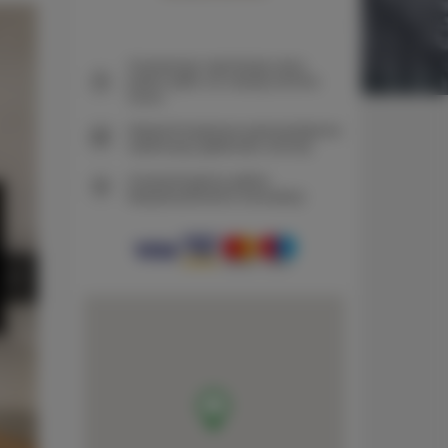
Gwarancja najniższej ceny
pokoi tylko na naszej stronie
www
Natychmiastowe potwierdzenie
rezerwacji (płatność online)
Gwarantujemy pełne
bezpieczeństwo transakcji