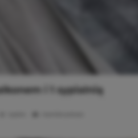
lkonem i 1 sypialnią
1 sypialnia
1 duże łóżko podwójne