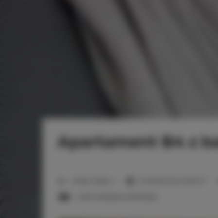
Apartament B4 z ba
2
Liczba miejsc:
4
Powierzchnia:
32,25 m
1 sofa rozkładana (Sofa Bed)