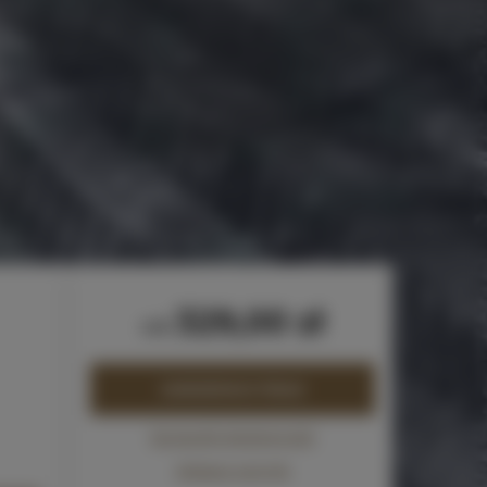
329,00 zł
od
ZAREZERWUJ TERAZ
Sprawdź dostępność
Zobacz cennik